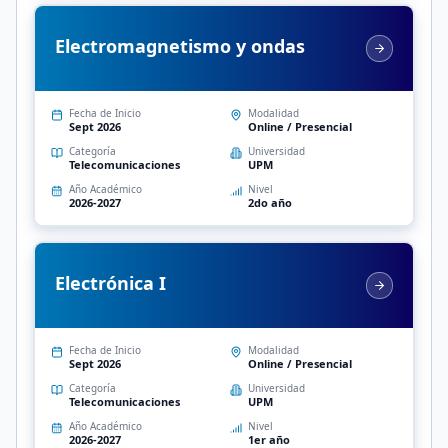
Electromagnetismo y ondas
Fecha de Inicio
Modalidad
Sept 2026
Online / Presencial
Categoría
Universidad
Telecomunicaciones
UPM
Año Académico
Nivel
2026-2027
2do año
Electrónica I
Fecha de Inicio
Modalidad
Sept 2026
Online / Presencial
Categoría
Universidad
Telecomunicaciones
UPM
Año Académico
Nivel
2026-2027
1er año