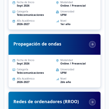
Fecha de Inicio
Modalidad
Sept 2026
Online / Presencial
Categoría
Universidad
Telecomunicaciones
UPM
Año Académico
Nivel
2026-2027
1er año
Propagación de ondas
Fecha de Inicio
Modalidad
Sept 2026
Online / Presencial
Categoría
Universidad
Telecomunicaciones
UPM
Año Académico
Nivel
2026-2027
2do año
Redes de ordenadores (RROO)