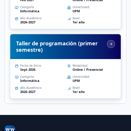
Categoría
Universidad
Informática
UPM
Año Académico
Nivel
2026-2027
1er año
Taller de programación (primer
semestre)
Fecha de Inicio
Modalidad
Sept 2026
Online / Presencial
Categoría
Universidad
Informática
UPM
Año Académico
Nivel
2026-2027
1er año