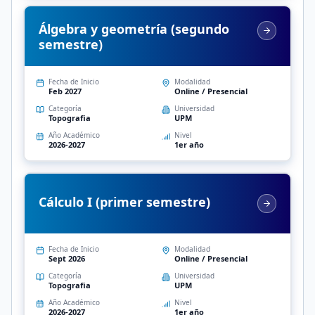
Álgebra y geometría (segundo
semestre)
Fecha de Inicio
Modalidad
Feb 2027
Online / Presencial
Categoría
Universidad
Topografia
UPM
Año Académico
Nivel
2026-2027
1er año
Cálculo I (primer semestre)
Fecha de Inicio
Modalidad
Sept 2026
Online / Presencial
Categoría
Universidad
Topografia
UPM
Año Académico
Nivel
2026-2027
1er año