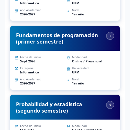
Informática
UPM
Año Académico
Nivel
2026-2027
1er año
Fundamentos de programación
(primer semestre)
Fecha de Inicio
Modalidad
Sept 2026
Online / Presencial
Categoría
Universidad
Informática
UPM
Año Académico
Nivel
2026-2027
1er año
Probabilidad y estadística
(segundo semestre)
Fecha de Inicio
Modalidad
Feb 2027
Online / Presencial