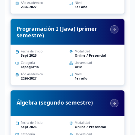
Año Académico
Nivel
2026-2027
1er año
Programación I (Java) (primer
semestre)
Fecha de Inicio
Modalidad
Sept 2026
Online / Presencial
Categoría
Universidad
Topografia
UPM
Año Académico
Nivel
2026-2027
1er año
Álgebra (segundo semestre)
Fecha de Inicio
Modalidad
Sept 2026
Online / Presencial
Categoría
Universidad