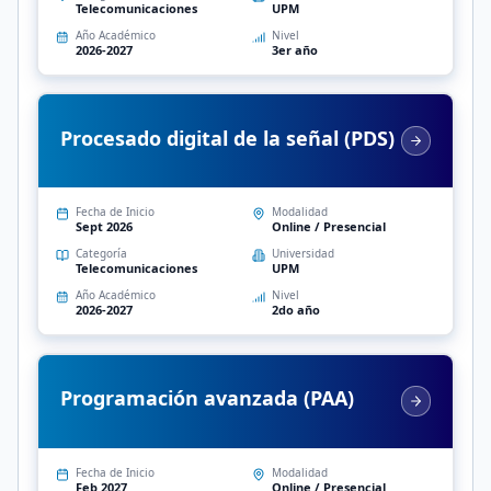
Telecomunicaciones
UPM
Año Académico
Nivel
2026-2027
3er año
Procesado digital de la señal (PDS)
Fecha de Inicio
Modalidad
Sept 2026
Online / Presencial
Categoría
Universidad
Telecomunicaciones
UPM
Año Académico
Nivel
2026-2027
2do año
Programación avanzada (PAA)
Fecha de Inicio
Modalidad
Feb 2027
Online / Presencial