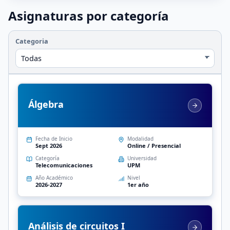
Asignaturas por categoría
Categoria
Álgebra
Fecha de Inicio
Modalidad
Sept 2026
Online / Presencial
Categoría
Universidad
Telecomunicaciones
UPM
Año Académico
Nivel
2026-2027
1er año
Análisis de circuitos I