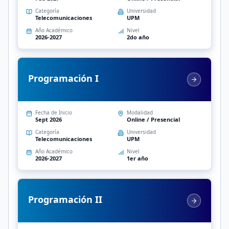
Categoría
Universidad
Telecomunicaciones
UPM
Año Académico
Nivel
2026-2027
2do año
Programación I
Fecha de Inicio
Modalidad
Sept 2026
Online / Presencial
Categoría
Universidad
Telecomunicaciones
UPM
Año Académico
Nivel
2026-2027
1er año
Programación II