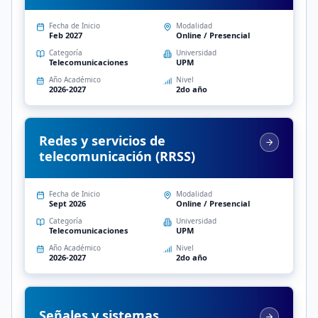
Fecha de Inicio
Modalidad
Feb 2027
Online / Presencial
Categoría
Universidad
Telecomunicaciones
UPM
Año Académico
Nivel
2026-2027
2do año
Redes y servicios de
telecomunicación (RRSS)
Fecha de Inicio
Modalidad
Sept 2026
Online / Presencial
Categoría
Universidad
Telecomunicaciones
UPM
Año Académico
Nivel
2026-2027
2do año
Señales y sistemas