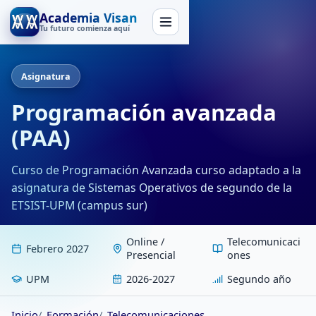
Academia Visan
Tu futuro comienza aquí
Asignatura
Programación avanzada
(PAA)
Curso de Programación Avanzada curso adaptado a la
asignatura de Sistemas Operativos de segundo de la
ETSIST-UPM (campus sur)
Online /
Telecomunicaci
Febrero 2027
Presencial
ones
UPM
2026-2027
Segundo año
Inicio
Formación
Telecomunicaciones