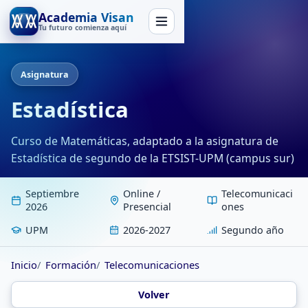
Academia Visan
Tu futuro comienza aquí
Asignatura
Estadística
Curso de Matemáticas, adaptado a la asignatura de
Estadística de segundo de la ETSIST-UPM (campus sur)
Septiembre
Online /
Telecomunicaci
2026
Presencial
ones
UPM
2026-2027
Segundo año
Inicio
Formación
Telecomunicaciones
Volver