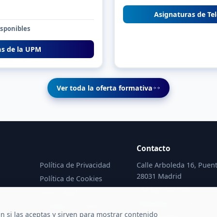
Asignaturas de Te
isponibles
as de la UPM
Ver toda la oferta formativa
Contacto
Política de Privacidad
Calle Arboleda 16, Puent
28031 Madrid
Política de Cookies
+34 622 332 728
Aviso Legal
WhatsApp: +34 622 332 
Configurar cookies
an si las aceptas y sirven para mostrar contenido