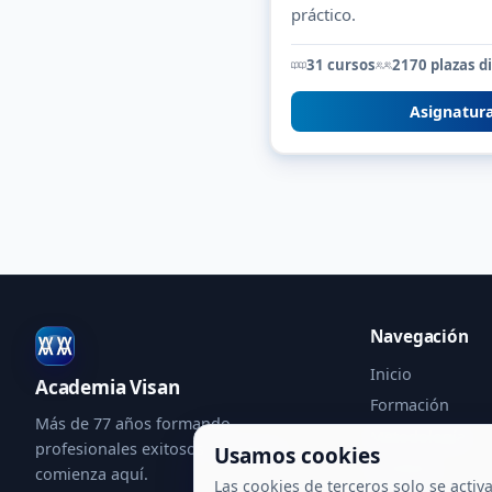
práctico.
31 cursos
2170 plazas d
Asignatur
Navegación
Inicio
Academia Visan
Formación
Más de 77 años formando
Metodología
profesionales exitosos. Tu futuro
Usamos cookies
Contacto
comienza aquí.
Las cookies de terceros solo se activ