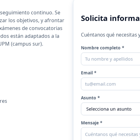
 seguimiento continuo. Se
Solicita inform
ar los objetivos, y afrontar
 exámenes de convocatorias
Cuéntanos qué necesitas y
nidos están adaptados a la
-UPM (campus sur).
Nombre completo *
Empresa o web
Email *
Asunto *
res
Mensaje *