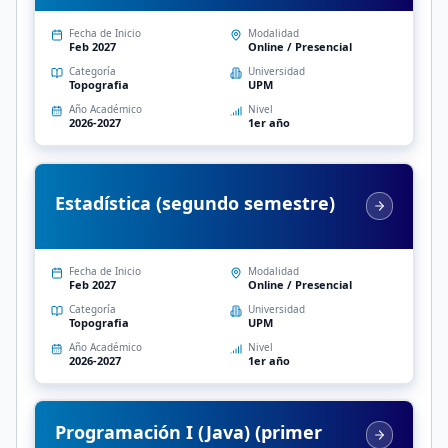
Fecha de Inicio
Modalidad
Feb 2027
Online / Presencial
Categoría
Universidad
Topografia
UPM
Año Académico
Nivel
2026-2027
1er año
Estadística (segundo semestre)
Fecha de Inicio
Modalidad
Feb 2027
Online / Presencial
Categoría
Universidad
Topografia
UPM
Año Académico
Nivel
2026-2027
1er año
Programación I (Java) (primer