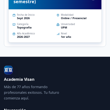
semestre)
Fecha de Inicio
Modalidad
Sept 2026
Online / Presencial
Categoría
Universidad
Topografia
UPM
Año Académico
Nivel
2026-2027
1er año
Academia Visan
Más de 77 años formando
profesionales exitosos. Tu futuro
comienza aquí.