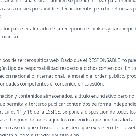
trarse en cada visita. También se pueden utilizar para medir la
 casos cookies prescindibles técnicamente, pero beneficiosas pa
o.
ador para ser alertado de la recepción de cookies y para impedir
ormación.
tenidos de terceros sitios web. Dado que el RESPONSABLE no pue
gún tipo de responsabilidad respecto a dichos contenidos. En t
ación nacional o internacional, la moral o el orden público, pro
toridades competentes el contenido en cuestión.
ción y contenidos almacenados, a título enunciativo pero no li
 que permita a terceros publicar contenidos de forma independ
ículos 11 y 16 de la LSSICE, se pone a disposición de todos los
caso, bloqueo de todos aquellos contenidos que puedan afectar o
o. En caso de que el usuario considere que existe en el sitio w
ediata al administrador del sitio web.