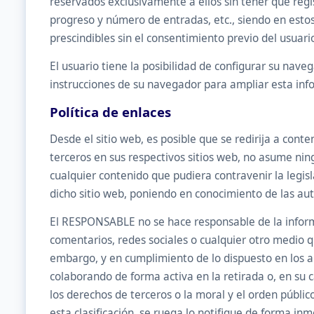
reservados exclusivamente a ellos sin tener que regis
progreso y número de entradas, etc., siendo en estos
prescindibles sin el consentimiento previo del usuari
El usuario tiene la posibilidad de configurar su naveg
instrucciones de su navegador para ampliar esta inf
Política de enlaces
Desde el sitio web, es posible que se redirija a con
terceros en sus respectivos sitios web, no asume nin
cualquier contenido que pudiera contravenir la legisl
dicho sitio web, poniendo en conocimiento de las au
El RESPONSABLE no se hace responsable de la informa
comentarios, redes sociales o cualquier otro medio
embargo, y en cumplimiento de lo dispuesto en los art
colaborando de forma activa en la retirada o, en su 
los derechos de terceros o la moral y el orden públic
esta clasificación, se ruega lo notifique de forma inm