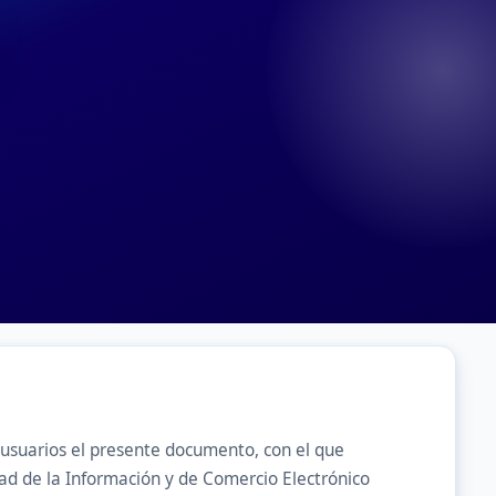
suarios el presente documento, con el que
dad de la Información y de Comercio Electrónico